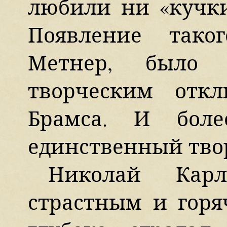
любили ни «кучки
Появление тако
Метнер, было
творческим отк
Брамса. И бол
единственный тво
Николай Кар
страстным и горя