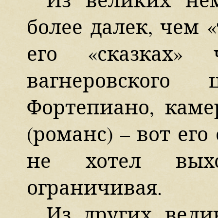
более далек, чем «
его «сказках» 
вагнеровского 
Фортепиано, каме
(романс) – вот его
не хотел выхо
ограничивая.
Из других вели