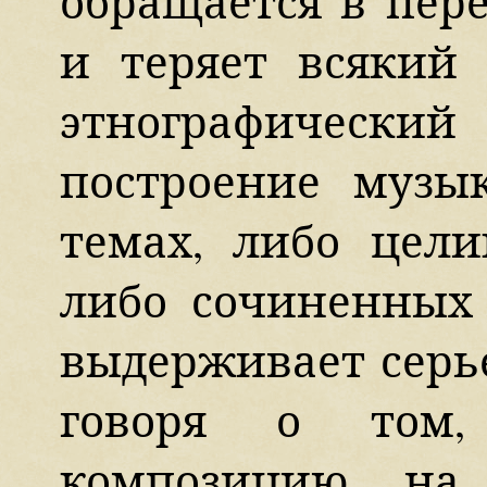
обращается в пер
и теряет всякий 
этнографическ
построение музы
темах, либо цели
либо сочиненных
выдерживает серь
говоря о том,
композицию на 