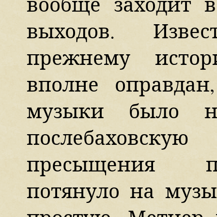
вообще заходит в
выходов. Изве
прежнему истор
вполне оправдан
музыки было н
послебаховску
пресыщения п
потянуло на музы