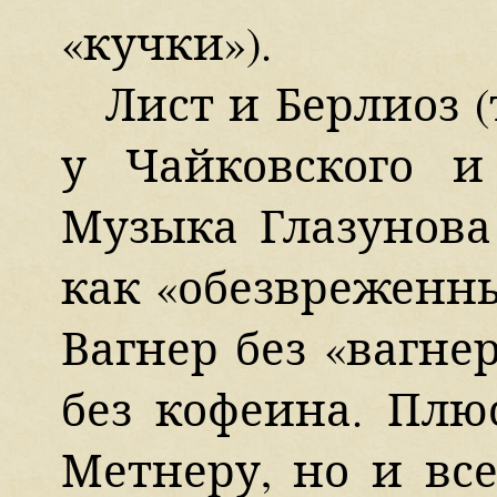
«кучки»).
Лист и Берлиоз 
у Чайковского и
Музыка Глазунова 
как «обезвреженны
Вагнер без «вагне
без кофеина. Плю
Метнеру, но и вс