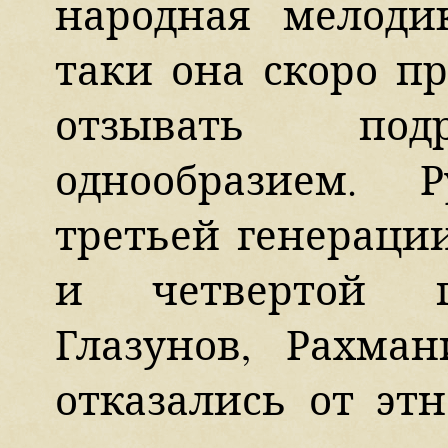
народная мелодик
таки она скоро п
отзывать под
однообразием. 
третьей генерации
и четвертой ге
Глазунов, Рахма
отказались от эт