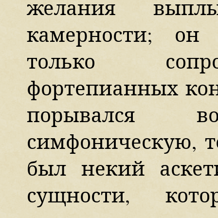
желания выпл
камерности; он
только сопр
фортепианных кон
порывался 
симфоническую, т
был некий аскет
сущности, кот