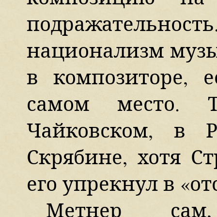
подражательн
национализм музы
в композиторе, 
самом место. 
Чайковском, в 
Скрябине, хотя С
его упрекнул в «от
Метнер сам