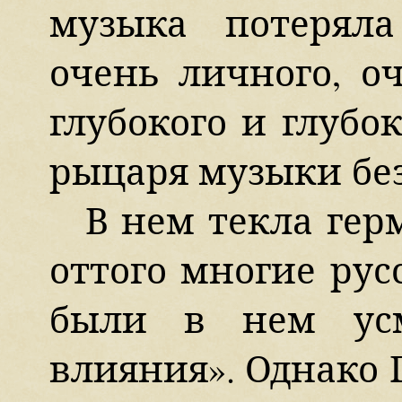
музыка потеряла
очень личного, о
глубокого и глубо
рыцаря музыки без
В нем текла гер
оттого многие ру
были в нем усм
влияния». Однако 