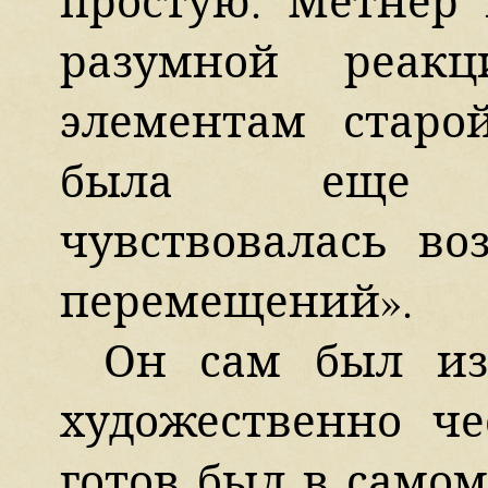
простую. Метнер 
разумной реакц
элементам старо
была еще нер
чувствовалась во
перемещений».
Он сам был из
художественно ч
готов был в само