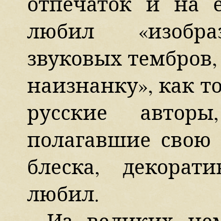
отпечаток и на е
любил «изобраз
звуковых тембров
наизнанку», как т
русские автор
полагавшие свою 
блеска, декора
любил.
Из великих не