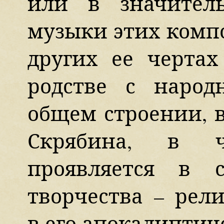
или в значитель
музыки этих компо
других ее черта
родстве с наро
общем строении, в
Скрябина, в ча
проявляется в 
творчества – рел
в его апокалиптич