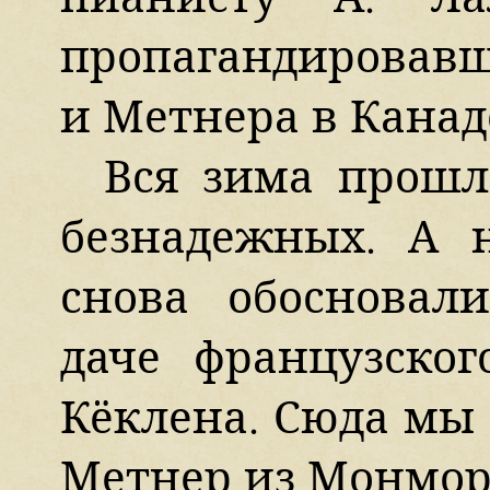
пропагандировав
и Метнера в Канад
Вся зима прошл
безнадежных. А 
снова обосновал
даче французско
Кёклена. Сюда мы и
Метнер из Монмор