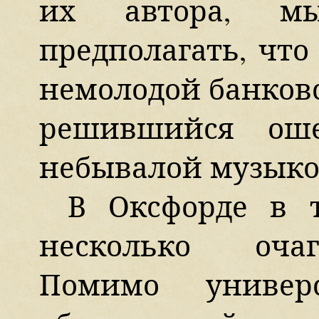
их автора, мы
предполагать, что
немолодой банковс
решившийся оше
небывалой музыко
В Оксфорде в т
несколько очаг
Помимо универ