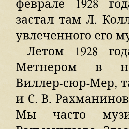
феврале 1928 го
застал там Л. Кол
увлеченного его м
Летом 1928 го
Метнером в но
Виллер-сюр-Мер, т
и С. В. Рахманинов
Мы часто музи