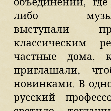
объединений, где
либо музыкан
выступали пр
классическим р
частные дома, 
приглашали, чт
новинками. В одн
русский професс
светило тогдаш