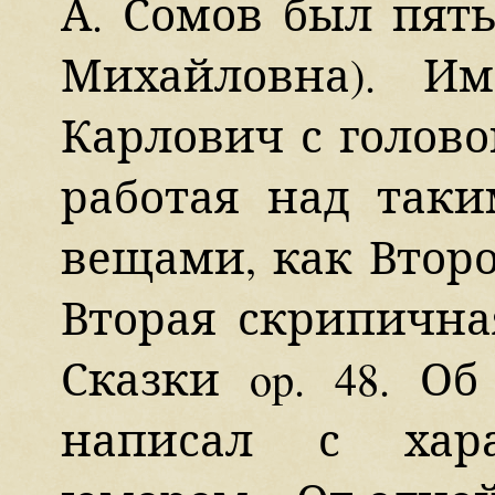
А. Сомов был пять
Михайловна). И
Карлович с голов
работая над так
вещами, как Второй
Вторая скрипичная 
Сказки op. 48. О
написал с хар