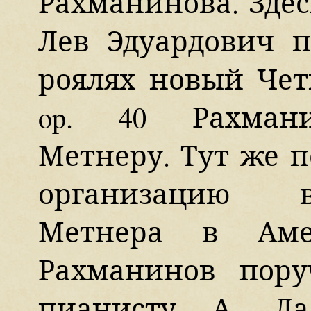
Рахманинова. Здес
Лев Эдуардович 
роялях новый Четв
op. 40 Рахмани
Метнеру. Тут же 
организацию в
Метнера в Аме
Рахманинов пор
пианисту А. Ла