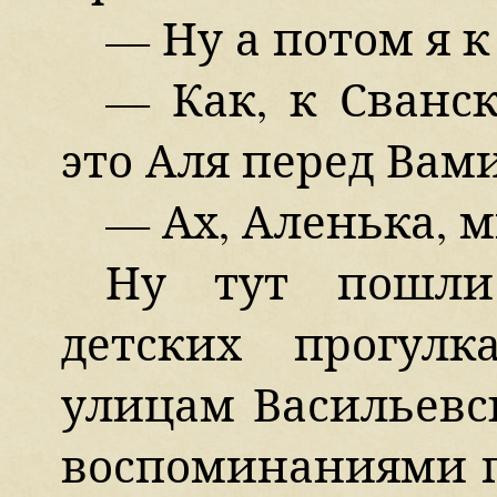
— Ну а потом я 
— Как, к Сванск
это Аля перед Вами
— Ах, Аленька, 
Ну тут пошли
детских прогул
улицам Васильевск
воспоминаниями п