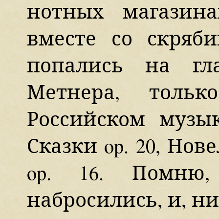
нотных магазина
вместе со скряб
попались на гл
Метнера, толь
Российском музык
Сказки op. 20, Нов
op. 16. Помн
набросились, и, н