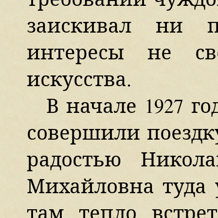
заискивал ни п
интересы не св
искусства.
В начале 1927 го
совершили поездку
радостью Никол
Михайловна туда 
там тепло встре