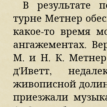
В результате п
турне Метнер обес
какое-то время м
ангажементах. Ве
М. и Н. К. Метне
д'Иветт, неда
живописной долин
приезжали музык