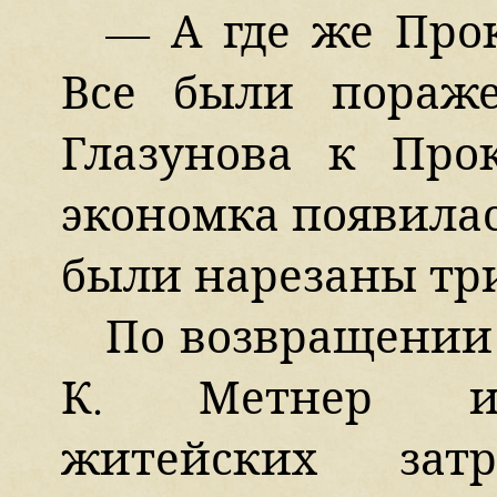
— А где же Про
Все были пораж
Глазунова к Прок
экономка появилас
были нарезаны три
По возвращении 
К. Метнер ис
житейских затр