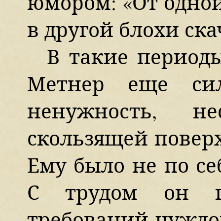
юмором: «От одной
в другой блохи ска
В такие период
Метнер еще си
ненужность, не
скользящей повер
Ему было не по се
С трудом он п
требований чуждог