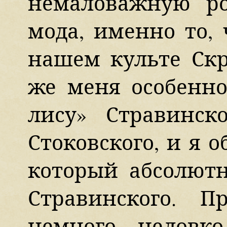
немаловажную ро
мода, именно то, 
нашем культе Скр
же меня особенно
лису» Стравинск
Стоковского, и я о
который абсолютн
Стравинского. П
немного неловк