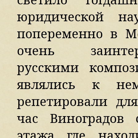
юридической на
попеременно в М
очень заинте
русскими компо
являлись к не
репетировали дл
час Виноградов 
этажа где наход