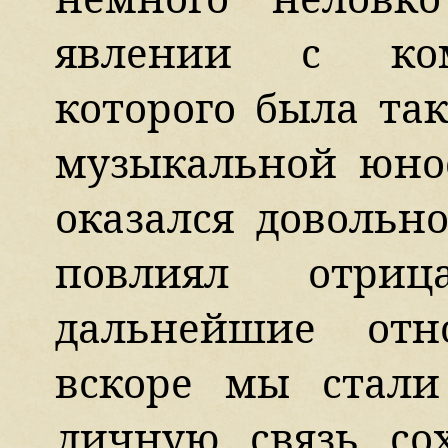
явлении с ком
которого была так
музыкальной юнос
оказался довольн
повлиял отри
дальнейшие отн
вскоре мы стали
личную связь со